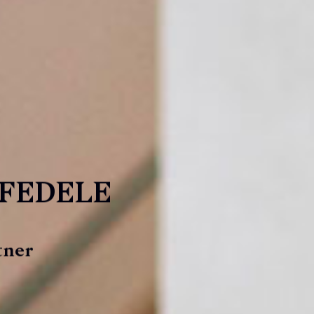
FEDELE
tner