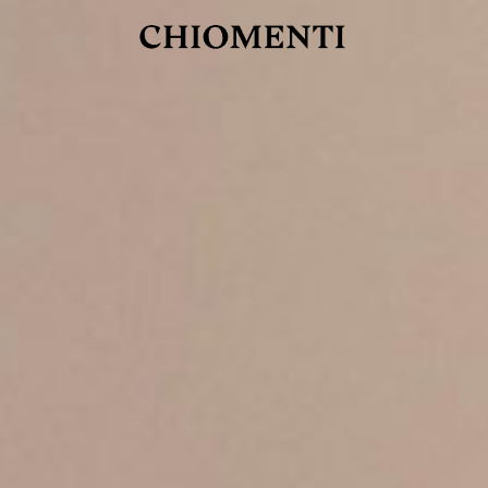
JUL 27, 2026
rlonia
C
he
E
mana
xpanding
orlonia’s