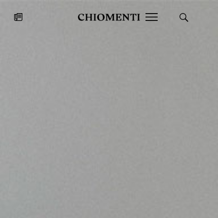
News
27 LUG 2026
News
Fondazione Torlonia inaugura la
Chiomenti 
mostra Marmora Romana
EcoVadis 2
ampliando gli spazi espositivi