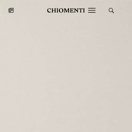
News
27 LUG 2026
News
Fondazione Torlonia inaugura la
Chiomenti 
mostra Marmora Romana
EcoVadis 2
ampliando gli spazi espositivi