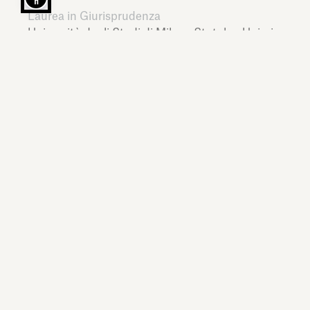
Laurea in Giurisprudenza
Università degli Studi di Milano Statale - Unimi,
Italy,
2018
LINGUE
Italiano, Inglese