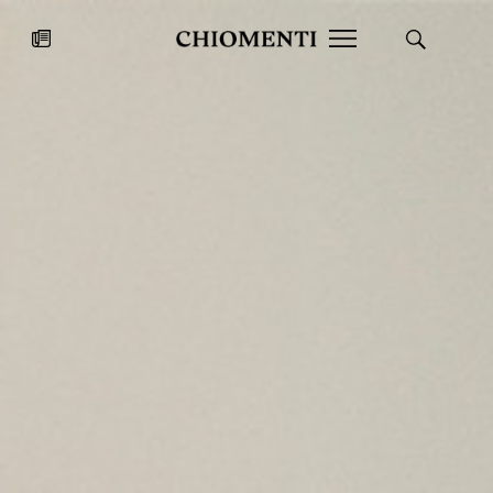
News
27 LUG 2026
News
Fondazione Torlonia inaugura la
Chiomenti 
mostra Marmora Romana
EcoVadis 2
ampliando gli spazi espositivi