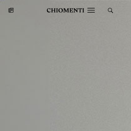
News
27 LUG 2026
News
Fondazione Torlonia inaugura la
Chiomenti 
mostra Marmora Romana
EcoVadis 2
ampliando gli spazi espositivi