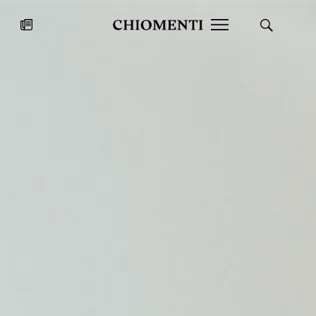
News
27 LUG 2026
News
Fondazione Torlonia inaugura la
Chiomenti 
mostra Marmora Romana
EcoVadis 2
ampliando gli spazi espositivi