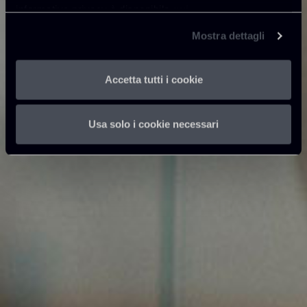
informativa privacy è disponibile
qui
.
Mostra dettagli
Accetta tutti i cookie
Usa solo i cookie necessari