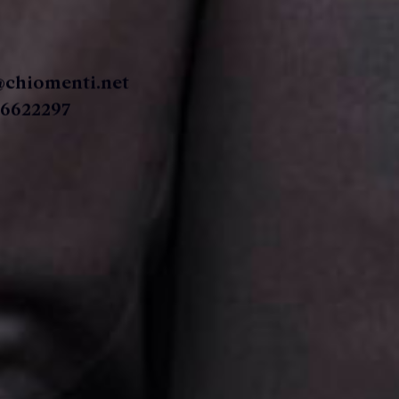
@chiomenti.net
46622297