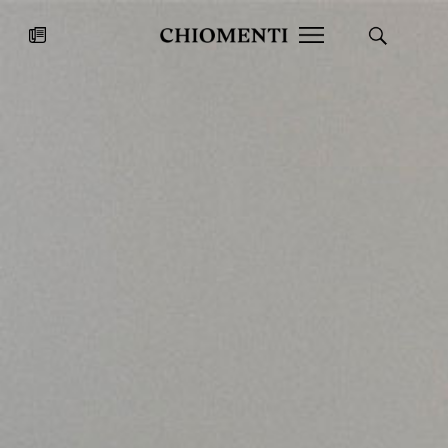
News
27 LUG 2026
News
Fondazione Torlonia inaugura la
Chiomenti 
mostra Marmora Romana
EcoVadis 2
ampliando gli spazi espositivi