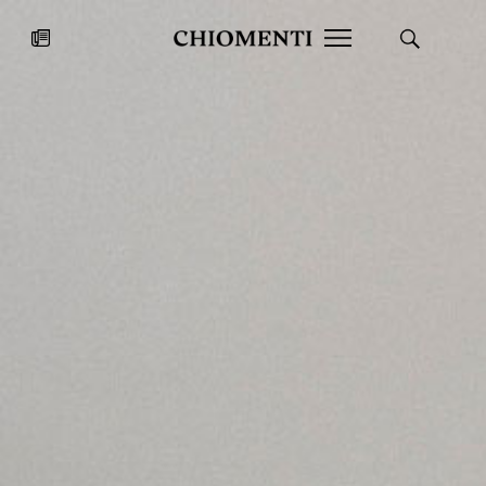
News
27 LUG 2026
News
Fondazione Torlonia inaugura la
Chiomenti 
mostra Marmora Romana
EcoVadis 2
ampliando gli spazi espositivi