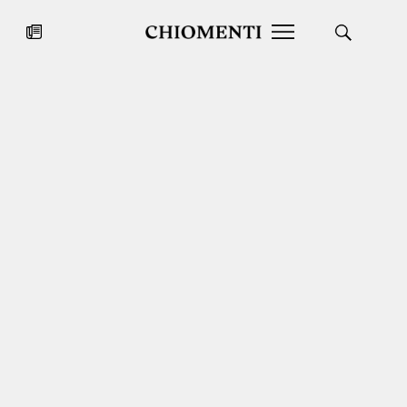
News
27 LUG 2026
News
Fondazione Torlonia inaugura la
Chiomenti 
mostra Marmora Romana
EcoVadis 2
ampliando gli spazi espositivi