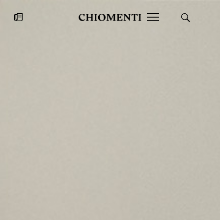
News
27 LUG 2026
News
Fondazione Torlonia inaugura la
Chiomenti 
mostra Marmora Romana
EcoVadis 2
ampliando gli spazi espositivi