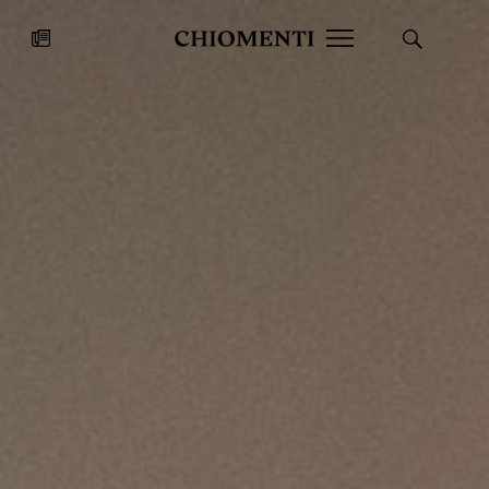
News
27 LUG 2026
News
Fondazione Torlonia inaugura la
Chiomenti 
mostra Marmora Romana
EcoVadis 2
ampliando gli spazi espositivi