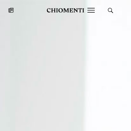
News
27 LUG 2026
News
Fondazione Torlonia inaugura la
Chiomenti 
mostra Marmora Romana
EcoVadis 2
ampliando gli spazi espositivi