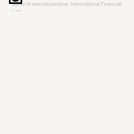
Corso di specializzazione, International Financial
Law
University of Oxford,
United Kingdom,
1993
LINGUE
Italiano, Inglese