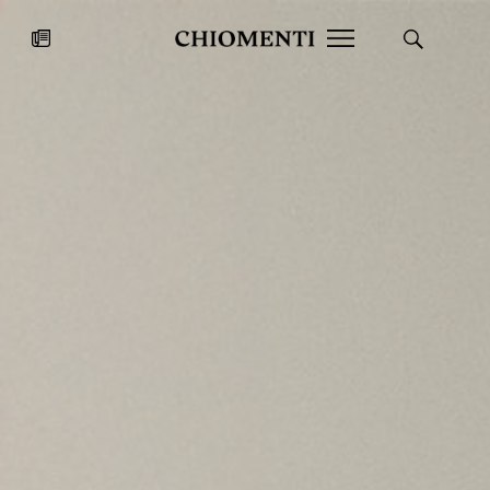
News
27 LUG 2026
News
Fondazione Torlonia inaugura la
Chiomenti 
mostra Marmora Romana
EcoVadis 2
ampliando gli spazi espositivi