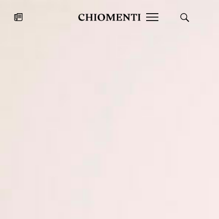
News
27 LUG 2026
News
Fondazione Torlonia inaugura la
Chiomenti 
mostra Marmora Romana
EcoVadis 2
ampliando gli spazi espositivi