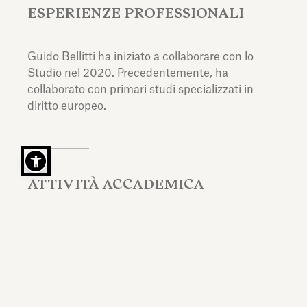
ESPERIENZE PROFESSIONALI
Guido Bellitti ha iniziato a collaborare con lo
Studio nel 2020. Precedentemente, ha
collaborato con primari studi specializzati in
diritto europeo.
ATTIVITÀ ACCADEMICA
Guido è stato relatore in diversi convegni su
questioni relative al diritto dell’Unione europea e
della concorrenza. Ha inoltre prestato docenze
di Diritto dell'Unione Europea presso la Facoltà
di Economia dell'Università degli Studi di Roma,