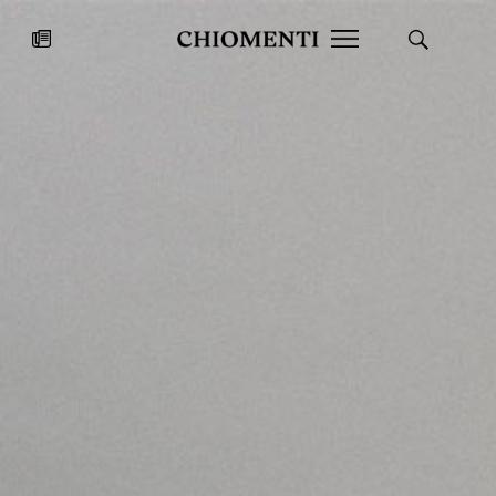
News
27 LUG 2026
News
Fondazione Torlonia inaugura la
Chiomenti 
mostra Marmora Romana
EcoVadis 2
ampliando gli spazi espositivi