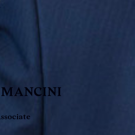
 MANCINI
ssociate