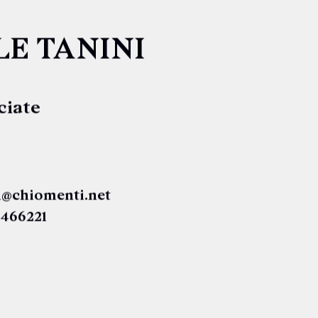
E TANINI
ciate
i@chiomenti.net
 466221