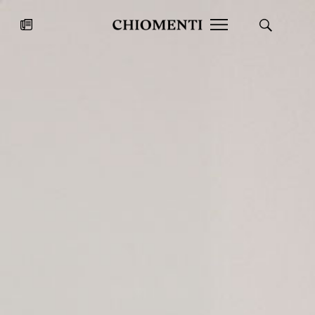
News
27 LUG 2026
News
Fondazione Torlonia inaugura la
Chiomenti 
mostra Marmora Romana
EcoVadis 2
ampliando gli spazi espositivi