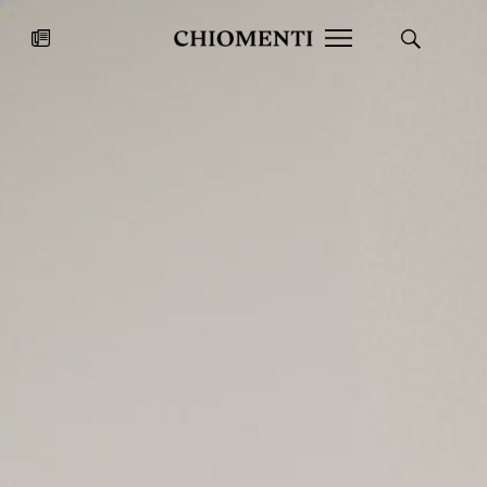
News
27 LUG 2026
News
Fondazione Torlonia inaugura la
Chiomenti 
mostra Marmora Romana
EcoVadis 2
ampliando gli spazi espositivi