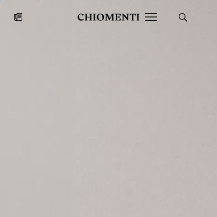
News
27 LUG 2026
News
Fondazione Torlonia inaugura la
Chiomenti 
mostra Marmora Romana
EcoVadis 2
ampliando gli spazi espositivi