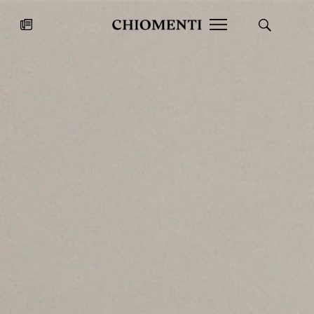
News
27 LUG 2026
News
Fondazione Torlonia inaugura la
Chiomenti 
mostra Marmora Romana
EcoVadis 2
ampliando gli spazi espositivi