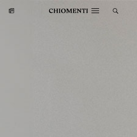
News
27 LUG 2026
News
Fondazione Torlonia inaugura la
Chiomenti 
mostra Marmora Romana
EcoVadis 2
ampliando gli spazi espositivi