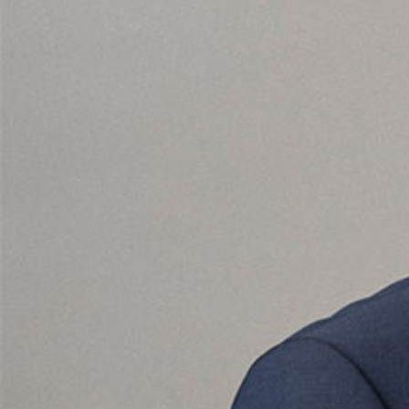
dell’Antiquarium di Villa Albani
Leggi tutto
Leg
Torlonia