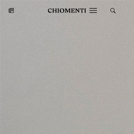
News
27 LUG 2026
News
Fondazione Torlonia inaugura la
Chiomenti 
mostra Marmora Romana
EcoVadis 2
ampliando gli spazi espositivi