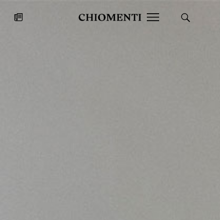
News
27 LUG 2026
News
Fondazione Torlonia inaugura la
Chiomenti 
mostra Marmora Romana
EcoVadis 2
ampliando gli spazi espositivi