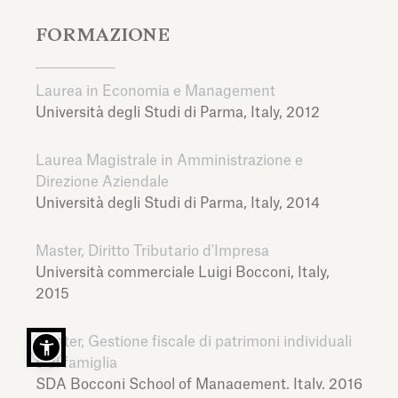
FORMAZIONE
Laurea in Economia e Management
Università degli Studi di Parma,
Italy,
2012
Laurea Magistrale in Amministrazione e
Direzione Aziendale
Università degli Studi di Parma,
Italy,
2014
Master, Diritto Tributario d'Impresa
Università commerciale Luigi Bocconi,
Italy,
2015
Master, Gestione fiscale di patrimoni individuali
e di famiglia
SDA Bocconi School of Management,
Italy,
2016